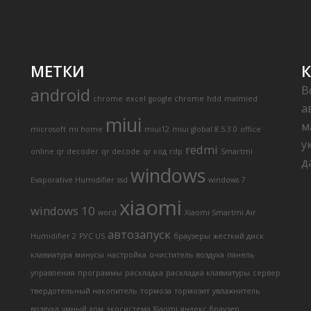
МЕТКИ
В
android
chrome
excel
google chrome
hdd
malmied
а
miui
м
microsoft
mi home
miui12
miui global 8.5.3.0
office
у
redmi
online qr decoder
qr decode
qr код
rdp
Smartmi
д
windows
Evaporative Humidifier
ssd
windows 7
xiaomi
windows 10
word
Xiaomi Smartmi Air
автозапуск
Humidifier 2
РУС US
браузеры
жёсткий диск
клавиатура
минусы
настройка
очиститель воздуха
панель
управления
программы
раскладка
раскладка клавиатуры
сервер
твердотельный накопитель
тормоза
тормозит
увлажнитель
воздуха
умный дом
экосистема Xiaomi
яндекс.браузер