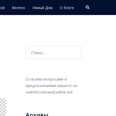
Поиск
oid
Железо
Умный Дом
О блоге
Найти:
Со всеми вопросами и
предложениями пишите на
radmir[собачка]radmir.net
Архивы