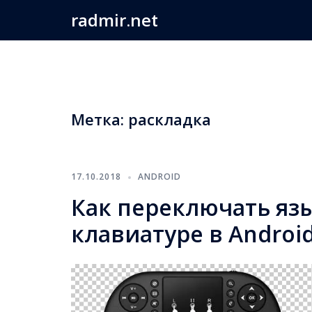
Перейти
radmir.net
к
содержимому
Метка:
раскладка
17.10.2018
ANDROID
Как переключать яз
клавиатуре в Androi