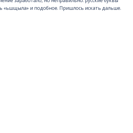
чение заработало, но неправильно: русские буквы
сь «ьшщыла» и подобное. Пришлось искать дальше.