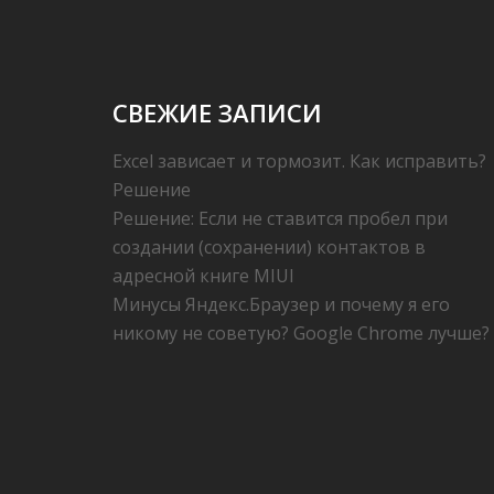
СВЕЖИЕ ЗАПИСИ
Excel зависает и тормозит. Как исправить?
Решение
Решение: Если не ставится пробел при
создании (сохранении) контактов в
адресной книге MIUI
Минусы Яндекс.Браузер и почему я его
никому не советую? Google Chrome лучше?