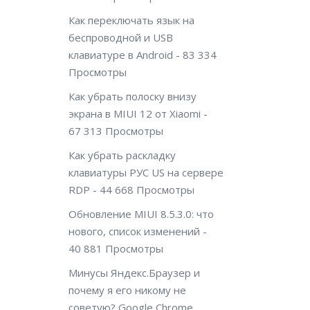
Как переключать язык на
беспроводной и USB
клавиатуре в Android
- 83 334
Просмотры
Как убрать полоску внизу
экрана в MIUI 12 от Xiaomi
-
67 313 Просмотры
Как убрать раскладку
клавиатуры РУС US на сервере
RDP
- 44 668 Просмотры
Обновление MIUI 8.5.3.0: что
нового, список изменений
-
40 881 Просмотры
Минусы Яндекс.Браузер и
почему я его никому не
советую? Google Chrome