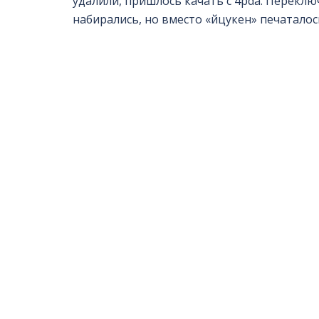
удалили, пришлось качать с 4pda. Переклю
набирались, но вместо «йцукен» печатало