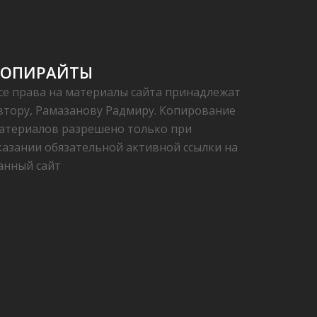
КОПИРАЙТЫ
се права на материалы сайта принадлежат
втору, Рамазанову Радмиру. Копирование
атериалов разрешено только при
казании обязательной активной ссылки на
анный сайт