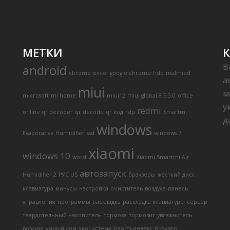
МЕТКИ
В
android
chrome
excel
google chrome
hdd
malmied
а
miui
м
microsoft
mi home
miui12
miui global 8.5.3.0
office
у
redmi
online qr decoder
qr decode
qr код
rdp
Smartmi
д
windows
Evaporative Humidifier
ssd
windows 7
xiaomi
windows 10
word
Xiaomi Smartmi Air
автозапуск
Humidifier 2
РУС US
браузеры
жёсткий диск
клавиатура
минусы
настройка
очиститель воздуха
панель
управления
программы
раскладка
раскладка клавиатуры
сервер
твердотельный накопитель
тормоза
тормозит
увлажнитель
воздуха
умный дом
экосистема Xiaomi
яндекс.браузер