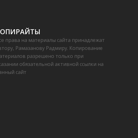
КОПИРАЙТЫ
се права на материалы сайта принадлежат
втору, Рамазанову Радмиру. Копирование
атериалов разрешено только при
казании обязательной активной ссылки на
анный сайт