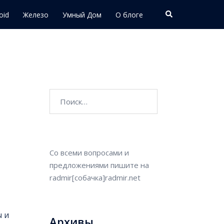
Поиск
oid
Железо
Умный Дом
О блоге
Найти:
Со всеми вопросами и
предложениями пишите на
radmir[собачка]radmir.net
ы и
Архивы