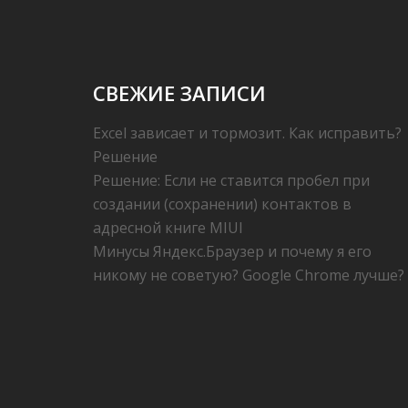
СВЕЖИЕ ЗАПИСИ
Excel зависает и тормозит. Как исправить?
Решение
Решение: Если не ставится пробел при
создании (сохранении) контактов в
адресной книге MIUI
Минусы Яндекс.Браузер и почему я его
никому не советую? Google Chrome лучше?