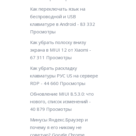
Как переключать язык на
беспроводной и USB
клавиатуре в Android
- 83 332
Просмотры
Как убрать полоску внизу
экрана в MIUI 12 от Xiaomi
-
67 311 Просмотры
Как убрать раскладку
клавиатуры РУС US на сервере
RDP
- 44 660 Просмотры
Обновление MIUI 8.5.3.0: что
нового, список изменений
-
40 879 Просмотры
Минусы Яндекс.Браузер и
почему я его никому не
советую? Google Chrome