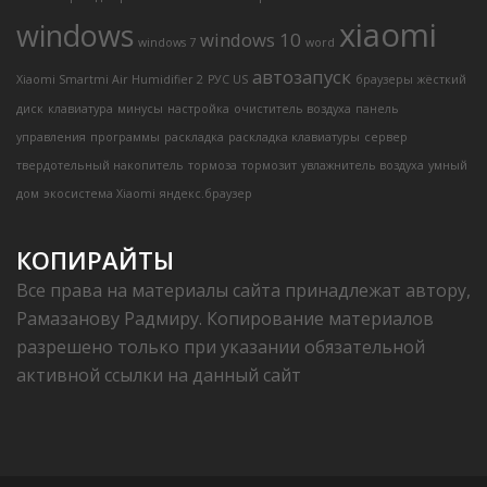
xiaomi
windows
windows 10
windows 7
word
автозапуск
Xiaomi Smartmi Air Humidifier 2
РУС US
браузеры
жёсткий
диск
клавиатура
минусы
настройка
очиститель воздуха
панель
управления
программы
раскладка
раскладка клавиатуры
сервер
твердотельный накопитель
тормоза
тормозит
увлажнитель воздуха
умный
дом
экосистема Xiaomi
яндекс.браузер
КОПИРАЙТЫ
Все права на материалы сайта принадлежат автору,
Рамазанову Радмиру. Копирование материалов
разрешено только при указании обязательной
активной ссылки на данный сайт