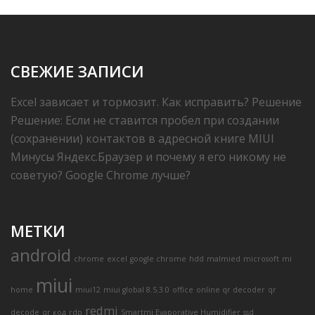
СВЕЖИЕ ЗАПИСИ
Excel зависает и тормозит. Как исправить? Решение
Решение: Если не ставится пробел при создании
(сохранении) контактов в адресной книге MIUI
Минусы Яндекс.Браузер и почему я его никому не
советую? Google Chrome лучше?
МЕТКИ
android
chrome
excel
google chrome
hdd
malmied
microsoft
mi
miui
home
miui12
miui global 8.5.3.0
office
online qr decoder
qr
redmi
decode
qr код
rdp
Smartmi Evaporative Humidifier
ssd