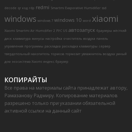
redmi
decode
qr код
rdp
Smartmi Evaporative Humidifier
ssd
xiaomi
windows
windows 10
windows 7
word
автозапуск
Xiaomi Smartmi Air Humidifier 2
РУС US
браузеры
жёсткий
диск
клавиатура
минусы
настройка
очиститель воздуха
панель
управления
программы
раскладка
раскладка клавиатуры
сервер
твердотельный накопитель
тормоза
тормозит
увлажнитель воздуха
умный
дом
экосистема Xiaomi
яндекс.браузер
КОПИРАЙТЫ
Все права на материалы сайта принадлежат автору,
Рамазанову Радмиру. Копирование материалов
разрешено только при указании обязательной
активной ссылки на данный сайт