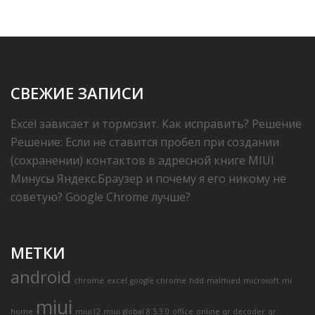
СВЕЖИЕ ЗАПИСИ
Excel зависает и тормозит. Как исправить? Решение
Решение: Если не ставится пробел при создании
(сохранении) контактов в адресной книге MIUI
Минусы Яндекс.Браузер и почему я его никому не
советую? Google Chrome лучше?
МЕТКИ
android
chrome
excel
google chrome
hdd
malmied
microsoft
mi
miui
home
miui12
miui global 8.5.3.0
office
online qr decoder
qr