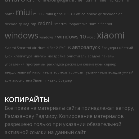
chrome
excel
google chrome
hdd
malmied
microsoft
mi
miui
home
miui12
miui global 8.5.3.0
office
online qr decoder
qr
redmi
decode
qr код
rdp
Smartmi Evaporative Humidifier
ssd
xiaomi
windows
windows 10
windows 7
word
автозапуск
Xiaomi Smartmi Air Humidifier 2
РУС US
браузеры
жёсткий
диск
клавиатура
минусы
настройка
очиститель воздуха
панель
управления
программы
раскладка
раскладка клавиатуры
сервер
твердотельный накопитель
тормоза
тормозит
увлажнитель воздуха
умный
дом
экосистема Xiaomi
яндекс.браузер
КОПИРАЙТЫ
Все права на материалы сайта принадлежат автору,
Рамазанову Радмиру. Копирование материалов
разрешено только при указании обязательной
активной ссылки на данный сайт